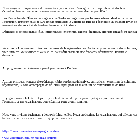
Nous croyons en la puissance des rencontres pour accélérer l'émergence de coopérations et d'actions.
Quand les bonnes personnes se rencontrent au bon moment, tout devient possible !
Les Rencontres de l’Économie Régénérative Toulouse, organisées par les associations Mush et Econova
Production, réuniront plus de 500 acteurs partageant la volonté de faire de l’économie un puissant levier de
régénération du vivant et du bonheur humain, en Occitanie
Décideurs et professionnels, élus, entrepreneurs, chercheurs, experts, étudiants, citoyens engagés ou curieux
:
Venez vivre 1 journée aux côtés des pionniers de la régénération en Occitanie, pour découvrir des solutions,
vous inspirer, vous former et vous relier, pour bâtir ensemble une économie régénérative, joyeuse et
désirable !
Au programme : un événement pensé pour passer à l’action !
Ateliers pratiques, partages d'expériences, tables rondes participatives, animations, exposition de solutions
régénératives, le tout accompagné de délicieux repas pour un maximum de convivialité et de liens.
Rejoignez-nous à la Cité – et participez à la diffusion des principes et pratiques qui transforment
l'économie et nos organisations pour sécuriser notre avenir commun.
Nous vous invitons également à découvrir Mush et Eco-Nova production, les organisations qui pilotent ces
belles rencontres avec une chouette équipe de bénévoles.
https://canva.link/rertoulouse-programmation
www.wearemush.com/rer-regionale-toulouse